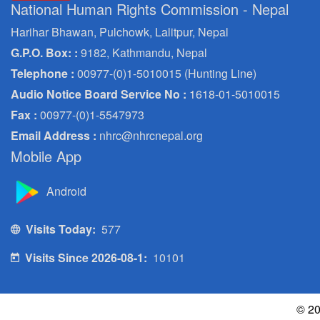
National Human Rights Commission - Nepal
Harihar Bhawan, Pulchowk, Lalitpur, Nepal
G.P.O. Box: :
9182, Kathmandu, Nepal
Telephone :
00977-(0)1-5010015 (Hunting Line)
Audio Notice Board Service No :
1618-01-5010015
Fax :
00977-(0)1-5547973
Email Address :
nhrc@nhrcnepal.org
Mobile App
Android
Visits Today:
577
Visits Since 2026-08-1:
10101
© 20