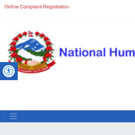
NHRC Hotline - +977-1-5010000 (24 Hours, 365 Days)