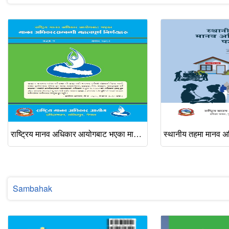
राष्ट्रिय मानव अधिकार आयोगबाट भएका मानव अधिकारसम्बन्धी महत्वपूर्ण निर्णयहरु, अङ्क ७, असार २०८३
Sambahak