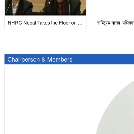
NHRC Nepal Takes the Floor on UPR Session (62nd Session of the Human Rights Council).
Chairperson & Members