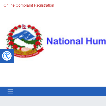
NHRC Hotline - +977-1-5010000 (24 Hours, 365 Days)