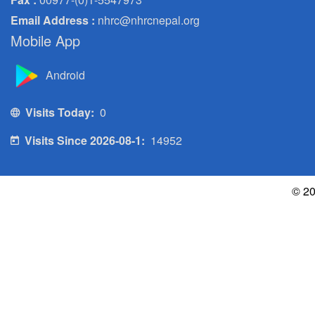
Email Address :
nhrc@nhrcnepal.org
Mobile App
Android
Visits Today:
0
Visits Since 2026-08-1:
14952
© 20