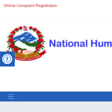
Online Complaint Registration
NHRC Hotline - +977-1-5010000 (24 Hours, 365 Days)