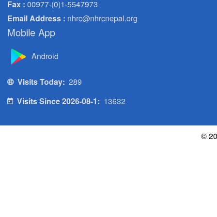
Fax :
00977-(0)1-5547973
Email Address :
nhrc@nhrcnepal.org
Mobile App
Android
Visits Today:
289
Visits Since 2026-08-1:
13632
© 20