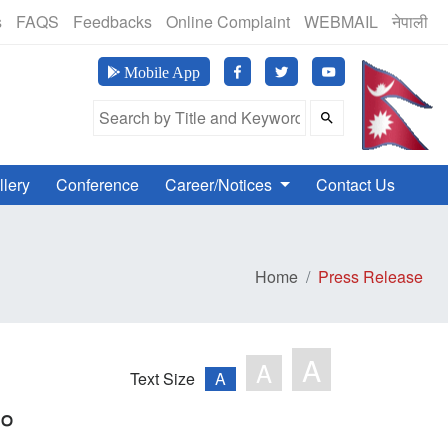
(24 Hours, 365 Days)
s
FAQS
Feedbacks
Online Complaint
WEBMAIL
नेपाली
मानव अ
Mobile App
Search Field
llery
Conference
Career/Notices
Contact Us
Home
Press Release
A
A
Text Size
A
८०