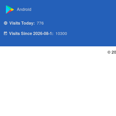
Android
Visits Today:
776
Visits Since 2026-08-1:
10300
© 20