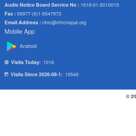
Audio Notice Board Service No :
1618-01-5010015
Fax :
00977-(0)1-5547973
Email Address :
nhrc@nhrcnepal.org
Mobile App
Android
Visits Today:
1016
Visits Since 2026-08-1:
10540
© 20