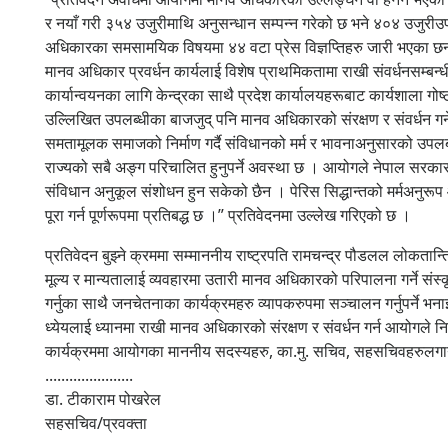
र नयाँ गरी ३५४ उजुरीमाथि अनुसन्धान सम्पन्न गरेको छ भने ४०४ उजु
अधिकारका समसामयिक विषयमा ४४ वटा प्रेस विज्ञप्तिहरु जारी भएका छन् 
मानव अधिकार प्रवर्धन कार्यलाई विशेष प्राथमिकतामा राखी संवर्धनसम्ब
कार्यान्वयनका लागि केन्द्रका साथै प्रदेश कार्यालयहरूबाट कार्यशाला ग
उल्लिखित उपलब्धीका बाजजुद् पनि मानव अधिकारको संरक्षण र संवर्धन गर्
समतामूलक समाजको निर्माण गर्दै संविधानको मर्म र भावनाअनुसारको उपलब्ध
राज्यको सबै अङ्ग परिचालित हुनुपर्ने अवस्था छ । आयोगले नेपाल सरक
संविधान अनुकूल संशोधन हुन सकेको छैन । पेरिस सिद्धान्तको मर्मअनुरू
पूरा गर्न पूर्णरूपमा प्रतिबद्ध छ ।” प्रतिवेदनमा उल्लेख गरिएको छ ।
प्रतिवेदन बुझ्ने क्रममा सम्माननीय राष्ट्रपति रामचन्द्र पौडलल लोकतान
मूल्य र मान्यतालाई व्यवहारमा उतारी मानव अधिकारको परिपालना गर्ने संस्कृ
गर्नुका साथै जनचेतनाका कार्यक्रमहरु व्यापकरुपमा सञ्चालन गर्नुपर्ने भन
ध्येयलाई ध्यानमा राखी मानव अधिकारको संरक्षण र संवर्धन गर्न आयोगले नि
कार्यक्रममा आयोगका माननीय सदस्यहरु, का.मु. सचिव, सहसचिवहरुलगा
......................
डा. टीकाराम पोखरेल
सहसचिव/प्रवक्ता