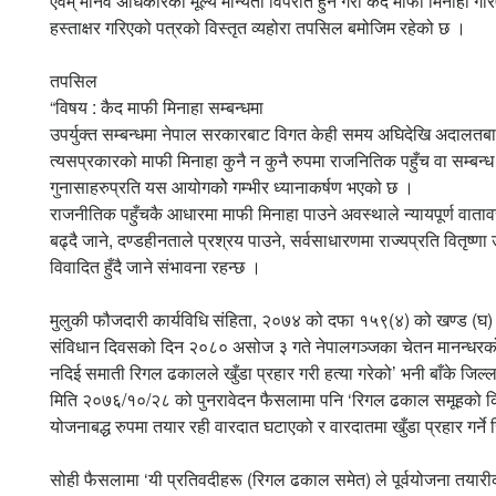
एवम् मानव अधिकारको मूल्य मान्यता विपरीत हुने गरी कैद माफी मिनाहा ग
हस्ताक्षर गरिएको पत्रको विस्तृत व्यहोरा तपसिल बमोजिम रहेको छ ।
तपसिल
“विषय : कैद माफी मिनाहा सम्बन्धमा
उपर्युक्त सम्बन्धमा नेपाल सरकारबाट विगत केही समय अघिदेखि अदालतबाट 
त्यसप्रकारको माफी मिनाहा कुनै न कुनै रुपमा राजनितिक पहुँच वा सम्बन्
गुनासाहरुप्रति यस आयोगकोे गम्भीर ध्यानाकर्षण भएको छ ।
राजनीतिक पहुँचकै आधारमा माफी मिनाहा पाउने अवस्थाले न्यायपूर्ण वाताव
बढ्दै जाने, दण्डहीनताले प्रश्रय पाउने, सर्वसाधारणमा राज्यप्रति वितृष्
विवादित हुँदै जाने संभावना रहन्छ ।
मुलुकी फौजदारी कार्यविधि संहिता, २०७४ को दफा १५९(४) को खण्ड (घ) मा नि
संविधान दिवसको दिन २०८० असोज ३ गते नेपालगञ्जका चेतन मानन्धरको ह
नदिई समाती रिगल ढकालले खुँडा प्रहार गरी हत्या गरेको’ भनी बाँके ज
मिति २०७६/१०/२८ को पुनरावेदन फैसलामा पनि ‘रिगल ढकाल समूहको क्रिया
योजनाबद्ध रुपमा तयार रही वारदात घटाएको र वारदातमा खुँडा प्रहार गर
सोही फैसलामा ‘यी प्रतिवदीहरू (रिगल ढकाल समेत) ले पूर्वयोजना तय