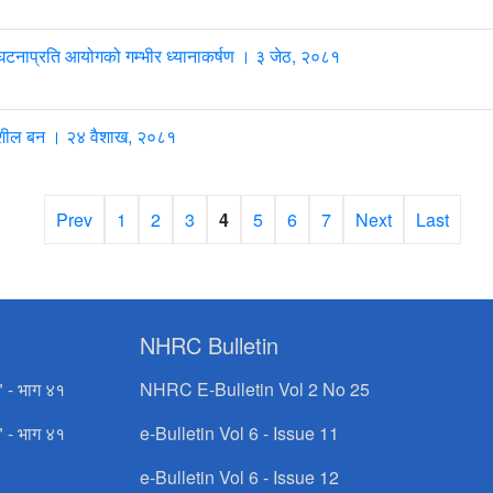
घटनाप्रति आयोगको गम्भीर ध्यानाकर्षण । ३ जेठ, २०८१
दनशील बन । २४ वैशाख, २०८१
Prev
1
2
3
4
5
6
7
Next
Last
NHRC Bulletin
" - भाग ४१
NHRC E-Bulletin Vol 2 No 25
" - भाग ४१
e-Bulletin Vol 6 - Issue 11
e-Bulletin Vol 6 - Issue 12