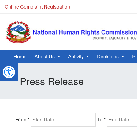
Online Complaint Registration
NHRC Hotline - +977-1-5010000 (24 Hours, 365 Days)
Home
About Us
Activity
Decisions
Pu
Press Release
From *
To *