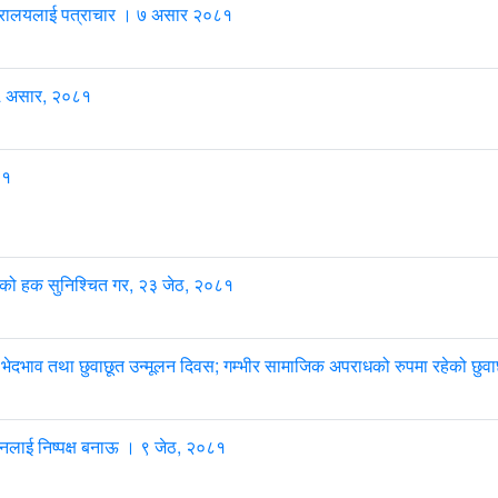
मन्त्रालयलाई पत्राचार । ७ असार २०८१
 ५ असार, २०८१
८१
वरणको हक सुनिश्चित गर, २३ जेठ, २०८१
तीय भेदभाव तथा छुवाछूत उन्मूलन दिवस; गम्भीर सामाजिक अपराधको रुपमा रहेको छुवाछ
विनलाई निष्पक्ष बनाऊ । ९ जेठ, २०८१