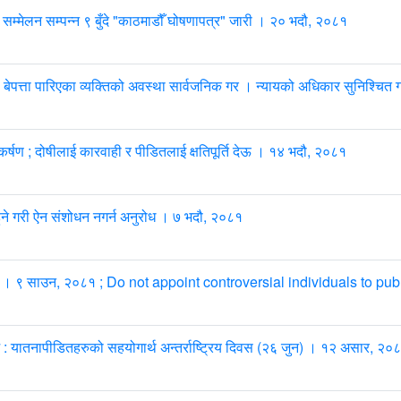
िय सम्मेलन सम्पन्न ९ बुँदे "काठमाडौँ घोषणापत्र" जारी । २० भदौ, २०८१
स्त ३०) बेपत्ता पारिएका व्यक्तिको अवस्था सार्वजनिक गर । न्यायको अधिकार सुनिश्च
र्षण ; दोषीलाई कारवाही र पीडितलाई क्षतिपूर्ति देऊ । १४ भदौ, २०८१
 हुने गरी ऐन संशोधन नगर्न अनुरोध । ७ भदौ, २०८१
 नगर । ९ साउन, २०८१ ; Do not appoint controversial individuals to pub
्भ : यातनापीडितहरुको सहयोगार्थ अन्तर्राष्ट्रिय दिवस (२६ जुन) । १२ असार, २०