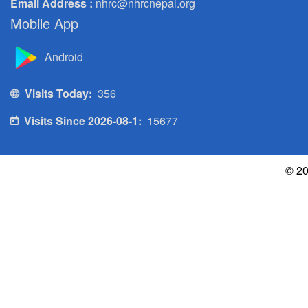
Email Address :
nhrc@nhrcnepal.org
Mobile App
Android
Visits Today:
356
Visits Since 2026-08-1:
15677
© 20