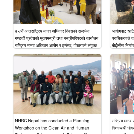
७५औं अन्तराष्ट्रिय मानव अधिकार दिवसको सन्दर्भमा
आयोगबाट खटिगए
गण्डकी प्रदेशकाे मुख्यमन्त्री तथा मन्त्रीपरिषदको कार्यालय,
प्राधिकरणले का
राष्ट्रिय मानव अधिकार आयोग र इन्सेक, पोखराको संयुक्त
बोझेनीमा निर्मा
आयोजनामा पाँचौं मानव अधिकार राष्ट्रिय कार्ययोजना
मार्ग विस्तारस
कार्यान्वयनको अवस्था सम्वन्धमा अन्तरक्रिया कार
मानव अधिकार 
२०८०/०८/
NHRC Nepal has conducted a Planning
राष्ट्रिय मान
Workshop on the Clean Air and Human
विश्वव्यापी घो