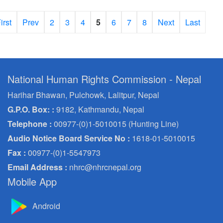
irst
Prev
2
3
4
5
6
7
8
Next
Last
National Human Rights Commission - Nepal
Harihar Bhawan, Pulchowk, Lalitpur, Nepal
G.P.O. Box: :
9182, Kathmandu, Nepal
Telephone :
00977-(0)1-5010015 (Hunting Line)
Audio Notice Board Service No :
1618-01-5010015
Fax :
00977-(0)1-5547973
Email Address :
nhrc@nhrcnepal.org
Mobile App
Android