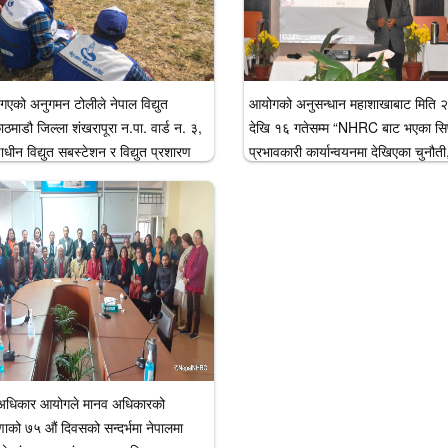
को अनुगमन टोलीले नेपाल विद्युत
आयोगको अनुसन्धान महाशाखाबाट मिति 
ठमाडौ जिल्ला शंखरापूरा न.पा. वार्ड न. ३,
देखि १६ गतेसम्म “NHRC बाट भएका सि
णाधीन विद्युत सबस्टेशन र विद्युत प्रशारण
प्रभावकारी कार्यान्वयनमा देखिएका चुनौत
म्बन्धी आयोजनाबाट प्रभावित नागरिकको
सरोकारवालाको भूमिका” कार्यक्रम सम्पन्न
अवस्थासम्बन्धमा स्थलगत अनुगमन
व अधिकार आयोगले मानव अधिकारको
षणाको ७५ औं दिवसको सन्दर्भमा नेपालमा