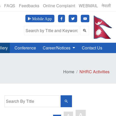
(24 Hours, 365 Days)
s
FAQS
Feedbacks
Online Complaint
WEBMAIL
नेपाली
मानव अ
Mobile App
Search Field
llery
Conference
Career/Notices
Contact Us
Home
NHRC Activities
A