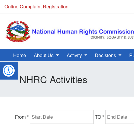
Online Complaint Registration
Home
About Us
Activity
Decisions
Pu
NHRC Activities
From *
TO *