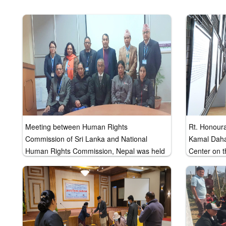
Meeting between Human Rights
Rt. Honoura
Commission of Sri Lanka and National
Kamal Daha
Human Rights Commission, Nepal was held
Center on t
at NHRC meeting hall on 13th December,
Human Righ
2023.