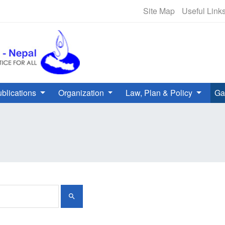
NHRC Hotline - +977-1-5010000 
Site Map
Useful Link
blications
Organization
Law, Plan & Policy
Ga