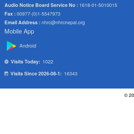
Audio Notice Board Service No :
1618-01-5010015
Fax :
00977-(0)1-5547973
Email Address :
nhrc@nhrcnepal.org
Mobile App
Android
Visits Today:
1022
Visits Since 2026-08-1:
16343
© 20