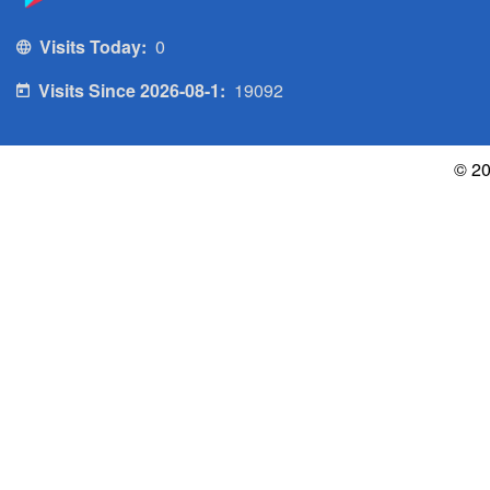
Visits Today:
0
Visits Since 2026-08-1:
19092
© 20