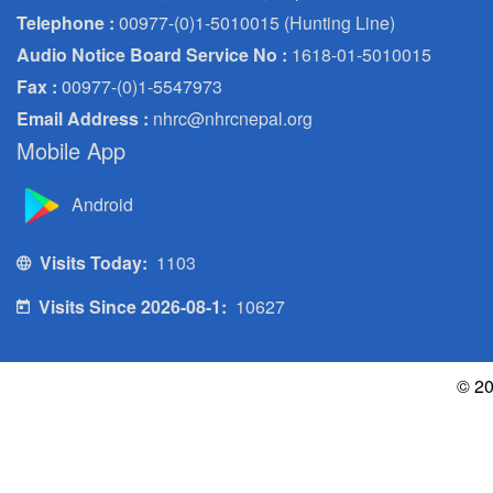
Telephone :
00977-(0)1-5010015 (Hunting Line)
Audio Notice Board Service No :
1618-01-5010015
Fax :
00977-(0)1-5547973
Email Address :
nhrc@nhrcnepal.org
Mobile App
Android
Visits Today:
1103
Visits Since 2026-08-1:
10627
© 20