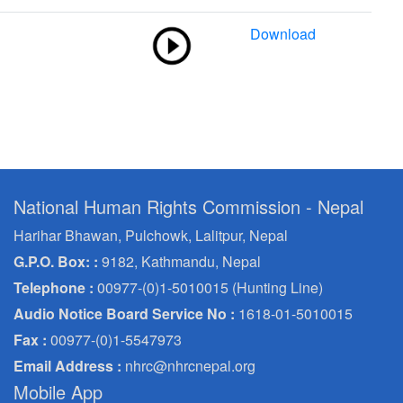
Download
National Human Rights Commission - Nepal
Harihar Bhawan, Pulchowk, Lalitpur, Nepal
G.P.O. Box: :
9182, Kathmandu, Nepal
Telephone :
00977-(0)1-5010015 (Hunting Line)
Audio Notice Board Service No :
1618-01-5010015
Fax :
00977-(0)1-5547973
Email Address :
nhrc@nhrcnepal.org
Mobile App