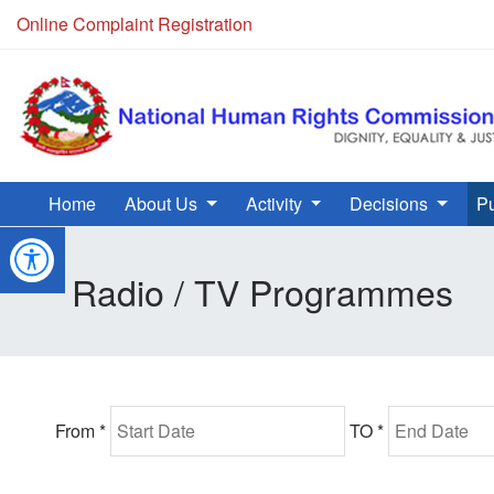
Online Complaint Registration
NHRC Hotline - +977-1-5010000 (24 Hours, 365 Days)
Home
About Us
Activity
Decisions
Pu
Radio / TV Programmes
From *
TO *