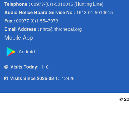
Telephone :
00977-(0)1-5010015 (Hunting Line)
Audio Notice Board Service No :
1618-01-5010015
Fax :
00977-(0)1-5547973
Email Address :
nhrc@nhrcnepal.org
Mobile App
Android
Visits Today:
1101
Visits Since 2026-08-1:
12426
© 20