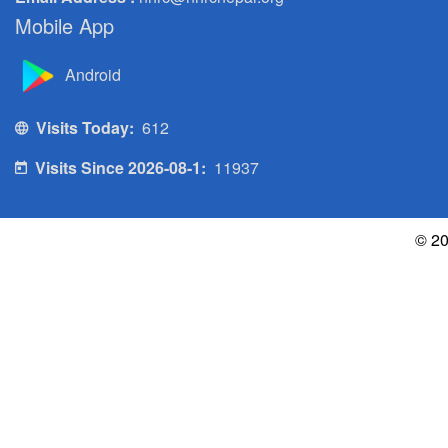
Mobile App
Android
Visits Today:
612
Visits Since 2026-08-1:
11937
© 20