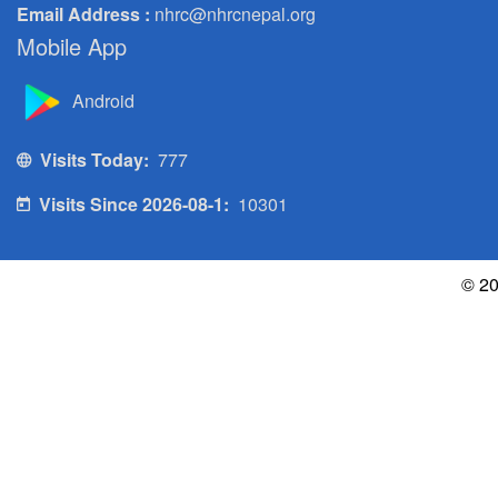
Email Address :
nhrc@nhrcnepal.org
Mobile App
Android
Visits Today:
777
Visits Since 2026-08-1:
10301
© 20