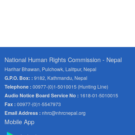
National Human Rights Commission - Nepal
Harihar Bhawan, Pulchowk, Lalitpur, Nepal
G.P.O. Box: :
9182, Kathmandu, Nepal
Telephone :
00977-(0)1-5010015 (Hunting Line)
Audio Notice Board Service No :
1618-01-5010015
Fax :
00977-(0)1-5547973
Email Address :
nhrc@nhrcnepal.org
Mobile App