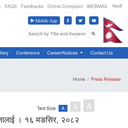
(24 Hours, 365 Days)
s
FAQS
Feedbacks
Online Complaint
WEBMAIL
नेपाली
मानव अ
Mobile App
Search Field
llery
Conference
Career/Notices
Contact Us
Home
Press Release
A
A
Text Size
A
ङ्गानालाई । १६ मङसिर, २०८२