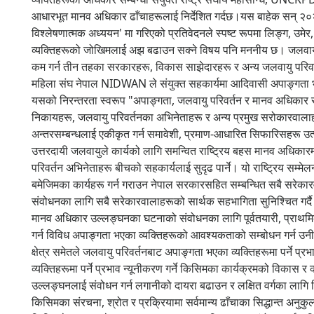
आधारभूत मानव अधिकार ढाँचाहरूलाई निर्देशित गर्दछ।यस बाहेक सन् २०२०
विश्लेषणात्मक अध्ययन' मा गरिएको प्रतिवेदनले स्पष्ट रूपमा लिङ्ग, उमे
व्यक्तिहरूको जोखिमलाई अझ बढाउन सक्ने विषय पनि मननीय छ। जलवायु प
कम गर्न तीन तहका सरकारहरू, विकास साझेदारहरू र अन्य जलवायु परिवर्
महिला संघ नेपाल NIDWAN ले संयुक्त सहकार्यमा आदिवासी अपाङ्गता भएका
यसको निरन्तरता स्वरूप "अपाङ्गता, जलवायु परिवर्तन र मानव अधिकार 
निकायहरू, जलवायु परिवर्तनका अभिनेताहरू र अन्य प्रमुख सरोकारवालाहर
अन्तरसम्बन्धलाई एकीकृत गर्न समावेशी, प्रमाण-आधारित सिफारिसहरू उत्प
उत्तरदायी जलवायुले कार्यको लागि समन्वित राष्ट्रिय बहस मानव अधिका
परिवर्तन अभिनेताहरू बीचको सहकार्यलाई सुदृढ पार्ने। यो राष्ट्रिय सम्मे
बमेजिमका कार्यहरू गर्न गराउन नेपाल सरकारसहित सम्बन्धित सबै सरेकारव
संवोधनका लागि सबै सरेकारवालाहरूको सार्थक सहभागिता सुनिश्चित गर्दै 
मानव अधिकार उल्लङ्घनका घटनाको संवोधनका लागि पूर्वतयारी, प्राथमिकता
गर्न विविध अपाङ्गता भएका व्यक्तिहरूको आवश्यकताको सम्बोधन गर्न 
क्षेत्र समेतले जलवायु परिवर्तनबाट अपाङ्गता भएका व्यक्तिहरूमा पर्ने प
व्यक्तिहरूमा पर्ने प्रभाव न्यूनीकरण गर्ने किसिमका कार्यक्रमको विकास र
उल्लङ्घनलाई संवोधन गर्न लगानीको दायरा बढाउन र लक्षित वर्गका लागि व
किसिमका संरचना, श्रोत र प्रक्रियामा सर्वमान्य ढाँचाका सिद्धान्त अनुकु