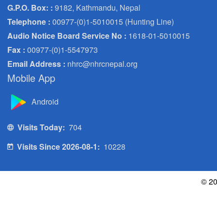
G.P.O. Box: :
9182, Kathmandu, Nepal
Telephone :
00977-(0)1-5010015 (Hunting Line)
Audio Notice Board Service No :
1618-01-5010015
Fax :
00977-(0)1-5547973
Email Address :
nhrc@nhrcnepal.org
Mobile App
Android
Visits Today:
704
Visits Since 2026-08-1:
10228
© 20