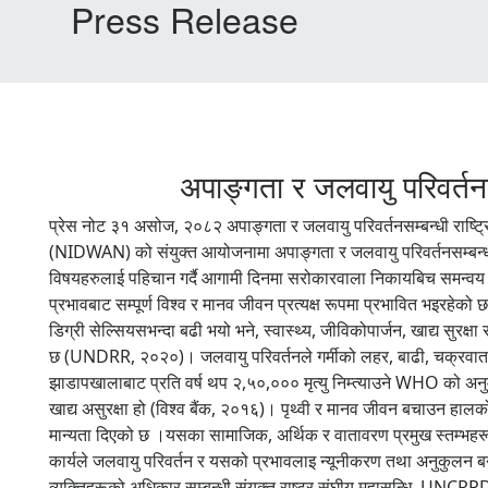
Press Release
अपाङ्गता र जलवायु परिवर्तन
प्रेस नोट ३१ असोज, २०८२ अपाङ्गता र जलवायु परिवर्तनसम्बन्धी राष्ट
(NIDWAN) को संयुक्त आयोजनामा अपाङ्गता र जलवायु परिवर्तनसम्बन्ध
विषयहरुलाई पहिचान गर्दै आगामी दिनमा सरोकारवाला निकायबिच समन्वय र 
प्रभावबाट सम्पूर्ण विश्व र मानव जीवन प्रत्यक्ष रूपमा प्रभावित भइरह
डिग्री सेल्सियसभन्दा बढी भयो भने, स्वास्थ्य, जीविकोपार्जन, खाद्य सुर
छ (UNDRR, २०२०)। जलवायु परिवर्तनले गर्मीको लहर, बाढी, चक्रवात त
झाडापखालाबाट प्रति वर्ष थप २,५०,००० मृत्यु निम्त्याउने WHO को अ
खाद्य असुरक्षा हो (विश्व बैंक, २०१६)। पृथ्वी र मानव जीवन बचाउन हालक
मान्यता दिएको छ ।यसका सामाजिक, अर्थिक र वातावरण प्रमुख स्तम्भहरू हुन
कार्यले जलवायु परिवर्तन र यसको प्रभावलाइ न्यूनीकरण तथा अनुकुलन बन
व्यक्तिहरूको अधिकार सम्बन्धी संयुक्त राष्ट्र संघीय महासन्धि, UNCR