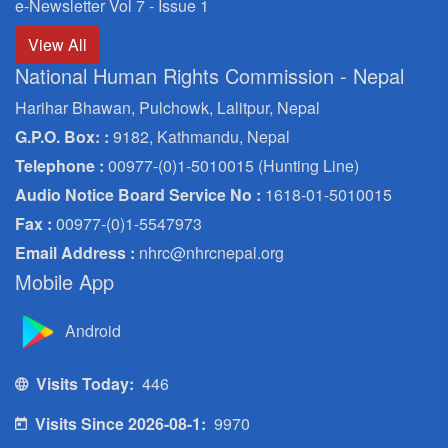
e-Newsletter Vol 7 - Issue 1
View All
National Human Rights Commission - Nepal
Harihar Bhawan, Pulchowk, Lalitpur, Nepal
G.P.O. Box: :
9182, Kathmandu, Nepal
Telephone :
00977-(0)1-5010015 (Hunting Line)
Audio Notice Board Service No :
1618-01-5010015
Fax :
00977-(0)1-5547973
Email Address :
nhrc@nhrcnepal.org
Mobile App
Android
Visits Today:
446
Visits Since 2026-08-1:
9970