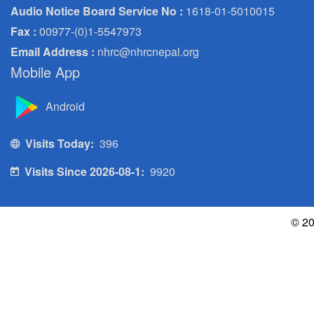
Audio Notice Board Service No :
1618-01-5010015
Fax :
00977-(0)1-5547973
Email Address :
nhrc@nhrcnepal.org
Mobile App
Android
Visits Today:
396
Visits Since 2026-08-1:
9920
© 20