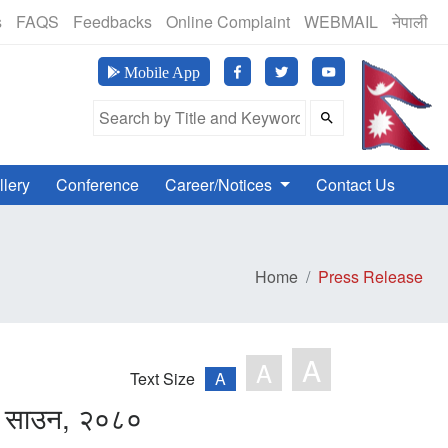
(24 Hours, 365 Days)
s
FAQS
Feedbacks
Online Complaint
WEBMAIL
नेपाली
मानव अ
Mobile App
Search Field
llery
Conference
Career/Notices
Contact Us
Home
Press Release
A
A
Text Size
A
१५ साउन, २०८०