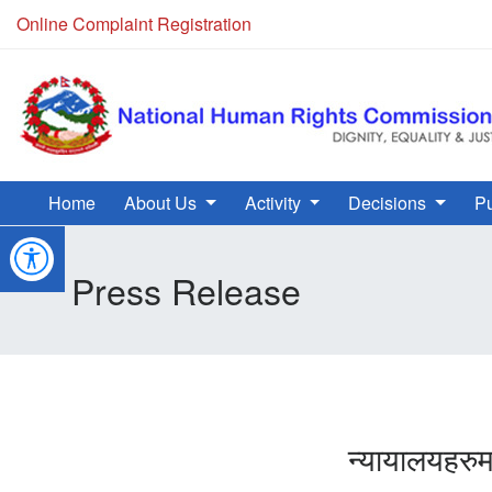
Online Complaint Registration
Home
About Us
Activity
Decisions
Pu
Press Release
न्यायालयहरु