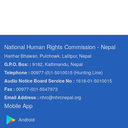
National Human Rights Commission - Nepal
Harihar Bhawan, Pulchowk, Lalitpur, Nepal
G.P.O. Box: :
9182, Kathmandu, Nepal
Telephone :
00977-(0)1-5010015 (Hunting Line)
Audio Notice Board Service No :
1618-01-5010015
Fax :
00977-(0)1-5547973
Email Address :
nhrc@nhrcnepal.org
Mobile App
Android